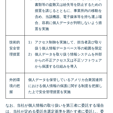
書類等の盗難又は紛失等を防止するための
措置を講じるとともに、事業所内の移動を
含め、当該機器、電子媒体等を持ち運ぶ場
合、容易に個人データが判明しないよう措
置を実施
技術的
1） アクセス制御を実施して、担当者及び取り
安全管
扱う個人情報データベース等の範囲を限定
理措置
2） 個人データを取り扱う情報システムを外部
からの不正アクセス又は不正ソフトウェア
から保護する仕組みを導入
外的環
個人データを保管しているアメリカ合衆国連邦
境の把
における個人情報の保護に関する制度を把握し
握
た上で安全管理措置を実施
なお、当社が個人情報の取り扱いを第三者に委託する場合
は、当社が定める委託先選定基準を満たす者に委託し、委