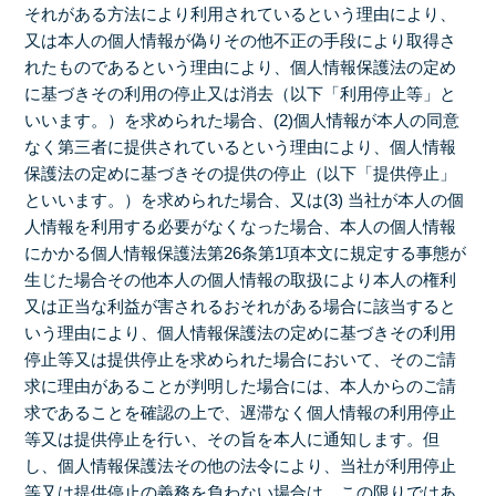
それがある方法により利用されているという理由により、
又は本人の個人情報が偽りその他不正の手段により取得さ
れたものであるという理由により、個人情報保護法の定め
に基づきその利用の停止又は消去（以下「利用停止等」と
いいます。）を求められた場合、(2)個人情報が本人の同意
なく第三者に提供されているという理由により、個人情報
保護法の定めに基づきその提供の停止（以下「提供停止」
といいます。）を求められた場合、又は(3) 当社が本人の個
人情報を利用する必要がなくなった場合、本人の個人情報
にかかる個人情報保護法第26条第1項本文に規定する事態が
生じた場合その他本人の個人情報の取扱により本人の権利
又は正当な利益が害されるおそれがある場合に該当すると
いう理由により、個人情報保護法の定めに基づきその利用
停止等又は提供停止を求められた場合において、そのご請
求に理由があることが判明した場合には、本人からのご請
求であることを確認の上で、遅滞なく個人情報の利用停止
等又は提供停止を行い、その旨を本人に通知します。但
し、個人情報保護法その他の法令により、当社が利用停止
等又は提供停止の義務を負わない場合は、この限りではあ